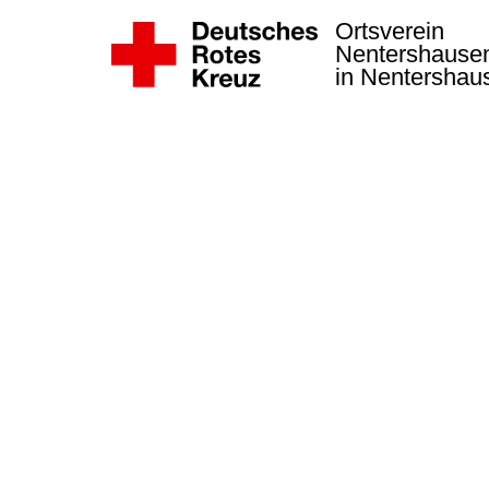
Ortsverein
Nentershause
in Nentersha